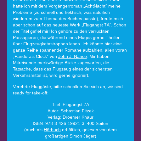
hatte ich mit dem Vorgängerroman „AchtNacht“ meine
Probleme (zu schnell und hektisch, was natürlich
wiederum zum Thema des Buches passte), freute mich
aber schon auf das neueste Werk „Flugangst 7A“. Schon
der Titel gefiel mir! Ich gehöre zu den verrückten
Passagieren, die während eines Fluges gerne Thriller
über Flugzeugkatastrophen lesen. Ich könnte hier eine
ganze Reihe spannender Romane aufzählen, allen voran
„Pandora’s Clock“ von
John J. Nance
. Mir haben
Mitreisende merkwürdige Blicke zugeworfen; die
Tatsache, dass das Flugzeug eines der sichersten
Verkehrsmittel ist, wird gerne ignoriert.
Verehrte Fluggäste, bitte schnallen Sie sich an, wir sind
ready for take-off:
Titel: Flugangst 7A
Autor:
Sebastian Fitzek
Verlag:
Droemer Knaur
ISBN: 978-3-426-19921-3, 400 Seiten
(auch als
Hörbuch
erhältlich, gelesen von dem
großartigen Simon Jäger)