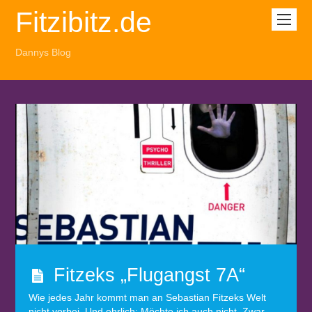
Fitzibitz.de
Dannys Blog
Fitzeks „Flugangst 7A“
Wie jedes Jahr kommt man an Sebastian Fitzeks Welt
nicht vorbei. Und ehrlich: Möchte ich auch nicht. Zwar