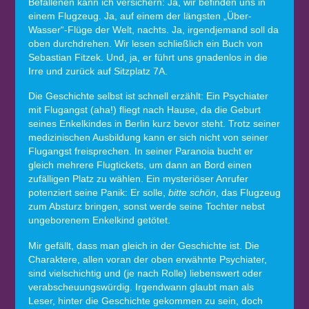
Befallenen kann ich versichern: Ja, wir befinden uns in
einem Flugzeug. Ja, auf einem der längsten „Über-
Wasser“-Flüge der Welt, nachts. Ja, irgendjemand soll da
oben durchdrehen. Wir lesen schließlich ein Buch von
Sebastian Fitzek. Und, ja, er führt uns gnadenlos in die
Irre und zurück auf Sitzplatz 7A.
Die Geschichte selbst ist schnell erzählt: Ein Psychiater
mit Flugangst (aha!) fliegt nach Hause, da die Geburt
seines Enkelkindes in Berlin kurz bevor steht. Trotz seiner
medizinischen Ausbildung kann er sich nicht von seiner
Flugangst freisprechen. In seiner Paranoia bucht er
gleich mehrere Flugtickets, um dann an Bord einen
zufälligen Platz zu wählen. Ein mysteriöser Anrufer
potenziert seine Panik: Er solle,
bitte schön
, das Flugzeug
zum Absturz bringen, sonst werde seine Tochter nebst
ungeborenem Enkelkind getötet.
Mir gefällt, dass man gleich in der Geschichte ist. Die
Charaktere, allen voran der oben erwähnte Psychiater,
sind vielschichtig und (je nach Rolle) liebenswert oder
verabscheuungswürdig. Irgendwann glaubt man als
Leser, hinter die Geschichte gekommen zu sein, doch