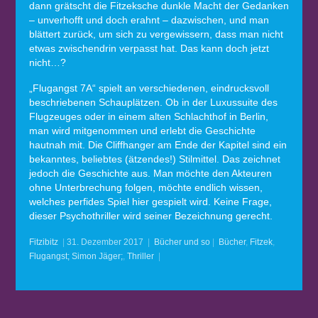
dann grätscht die Fitzeksche dunkle Macht der Gedanken
– unverhofft und doch erahnt – dazwischen, und man
blättert zurück, um sich zu vergewissern, dass man nicht
etwas zwischendrin verpasst hat. Das kann doch jetzt
nicht…?
„Flugangst 7A“ spielt an verschiedenen, eindrucksvoll
beschriebenen Schauplätzen. Ob in der Luxussuite des
Flugzeuges oder in einem alten Schlachthof in Berlin,
man wird mitgenommen und erlebt die Geschichte
hautnah mit. Die Cliffhanger am Ende der Kapitel sind ein
bekanntes, beliebtes (ätzendes!) Stilmittel. Das zeichnet
jedoch die Geschichte aus. Man möchte den Akteuren
ohne Unterbrechung folgen, möchte endlich wissen,
welches perfides Spiel hier gespielt wird. Keine Frage,
dieser Psychothriller wird seiner Bezeichnung gerecht.
Fitzibitz
|
31. Dezember 2017
|
Bücher und so
|
Bücher
,
Fitzek
,
Flugangst; Simon Jäger;
,
Thriller
|