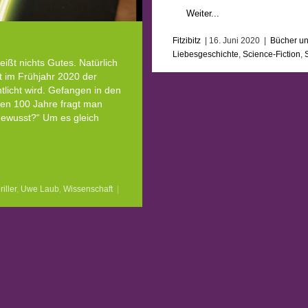
Weiter...
Fitzibitz
|
16. Juni 2020
|
Bücher un
Liebesgeschichte
,
Science-Fiction
,
ßt nichts Gutes. Natürlich
st im Frühjahr 2020 der
tlicht wird. Gefangen in den
ten 100 Jahre fragt man
gewusst?“ Um es gleich
riller
,
Uwe Laub
,
Wissenschaft
|