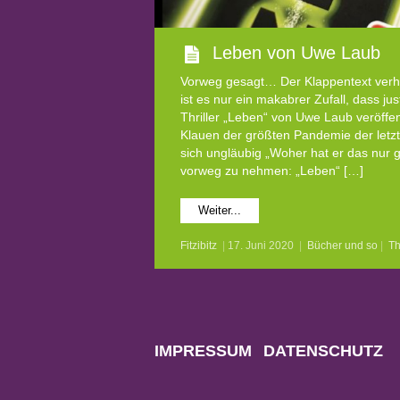
Leben von Uwe Laub
Vorweg gesagt… Der Klappentext verhei
ist es nur ein makabrer Zufall, dass ju
Thriller „Leben“ von Uwe Laub veröffen
Klauen der größten Pandemie der letz
sich ungläubig „Woher hat er das nur 
vorweg zu nehmen: „Leben“ […]
Weiter...
Fitzibitz
|
17. Juni 2020
|
Bücher und so
|
Th
IMPRESSUM
DATENSCHUTZ