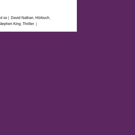
d so
|
David Nathan
,
Hörbuch
,
Stephen King
,
Thriller
|