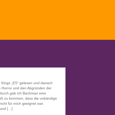
n Kings „ES“ gelesen und danach
on Horror und den Abgründen der
durch gab ich Bachman eine
uß zu kommen, dass die unbändige
icht für mich geeignet war.
 und […]