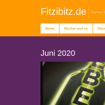
Fitzibitz.de
Dannys 
Home
Bücher und so
Dan
Juni 2020