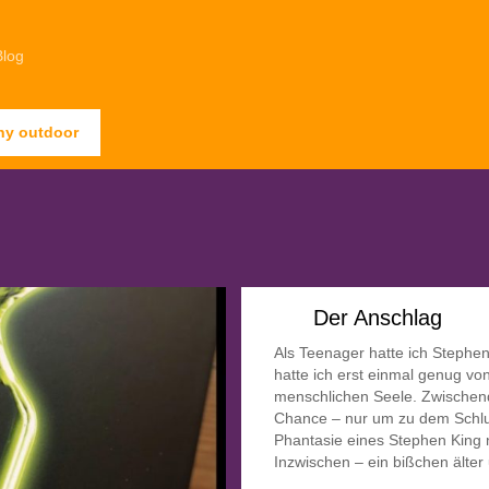
Blog
ny outdoor
Der Anschlag
Als Teenager hatte ich Stephe
hatte ich erst einmal genug v
menschlichen Seele. Zwischen
Chance – nur um zu dem Schl
Phantasie eines Stephen King n
Inzwischen – ein bißchen älter