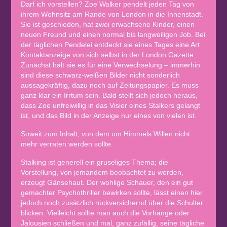
Darf ich vorstellen? Zoe Walker pendelt jeden Tag von
ihrem Wohnsitz am Rande von London in die Innenstadt.
Sie ist geschieden, hat zwei erwachsene Kinder, einen
neuen Freund und einen normal bis langweiligen Job. Bei
der täglichen Pendelei entdeckt sie eines Tages eine Art
Kontaktanzeige von sich selbst in der London Gazette.
Zunächst hält sie es für eine Verwechselung – immerhin
sind diese schwarz-weißen Bilder nicht sonderlich
aussagekräftig, dazu noch auf Zeitungspapier. Es muss
ganz klar ein Irrtum sein. Bald stellt sich jedoch heraus,
dass Zoe unfreiwillig in das Visier eines Stalkers gelangt
ist, und das Bild in der Anzeige nur eines von vielen ist.
Soweit zum Inhalt, von dem um Himmels Willen nicht
mehr verraten werden sollte.
Stalking ist generell ein gruseliges Thema; die
Vorstellung, von jemandem beobachtet zu werden,
erzeugt Gänsehaut. Der wohlige Schauer, den ein gut
gemachter Psychothriller bewirken sollte, lässt einen hier
jedoch noch zusätzlich rückversichernd über die Schulter
blicken. Vielleicht sollte man auch die Vorhänge oder
Jalousien schließen und mal, ganz zufällig, seine tägliche