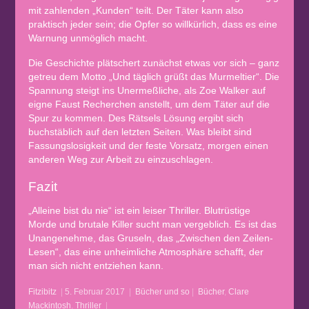
mit zahlenden „Kunden“ teilt. Der Täter kann also
praktisch jeder sein; die Opfer so willkürlich, dass es eine
Warnung unmöglich macht.
Die Geschichte plätschert zunächst etwas vor sich – ganz
getreu dem Motto „Und täglich grüßt das Murmeltier“. Die
Spannung steigt ins Unermeßliche, als Zoe Walker auf
eigne Faust Recherchen anstellt, um dem Täter auf die
Spur zu kommen. Des Rätsels Lösung ergibt sich
buchstäblich auf den letzten Seiten. Was bleibt sind
Fassungslosigkeit und der feste Vorsatz, morgen einen
anderen Weg zur Arbeit zu einzuschlagen.
Fazit
„Alleine bist du nie“ ist ein leiser Thriller. Blutrüstige
Morde und brutale Killer sucht man vergeblich. Es ist das
Unangenehme, das Gruseln, das „Zwischen den Zeilen-
Lesen“, das eine unheimliche Atmosphäre schafft, der
man sich nicht entziehen kann.
Fitzibitz
|
5. Februar 2017
|
Bücher und so
|
Bücher
,
Clare
Mackintosh
,
Thriller
|