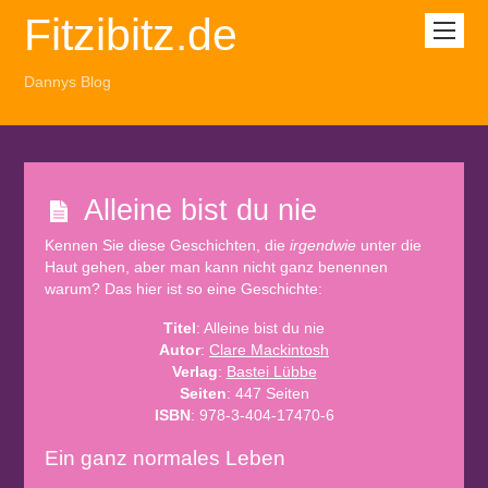
Fitzibitz.de
Dannys Blog
Alleine bist du nie
Kennen Sie diese Geschichten, die
irgendwie
unter die
Haut gehen, aber man kann nicht ganz benennen
warum? Das hier ist so eine Geschichte:
Titel
: Alleine bist du nie
Autor
:
Clare Mackintosh
Verlag
:
Bastei Lübbe
Seiten
: 447 Seiten
ISBN
: 978-3-404-17470-6
Ein ganz normales Leben