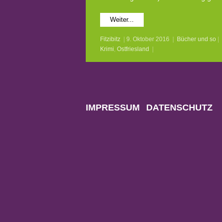
Weiter...
Fitzibitz
|
9. Oktober 2016
|
Bücher und so
|
Krimi
,
Ostfriesland
|
IMPRESSUM
DATENSCHUTZ