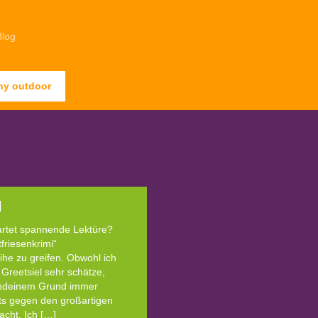
Blog
ny outdoor
l
artet spannende Lektüre?
friesenkrimi“
ihe zu greifen. Obwohl ich
Greetsiel sehr schätze,
gendeinem Grund immer
hts gegen den großartigen
acht. Ich […]