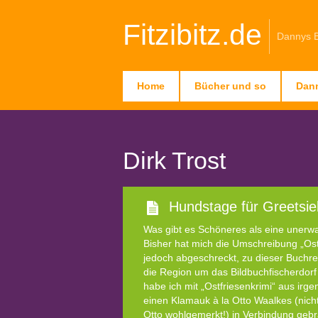
Fitzibitz.de
Dannys 
Home
Bücher und so
Dan
Dirk Trost
Hundstage für Greetsie
Was gibt es Schöneres als eine unerw
Bisher hat mich die Umschreibung „Ost
jedoch abgeschreckt, zu dieser Buchre
die Region um das Bildbuchfischerdorf 
habe ich mit „Ostfriesenkrimi“ aus ir
einen Klamauk à la Otto Waalkes (nic
Otto wohlgemerkt!) in Verbindung gebr